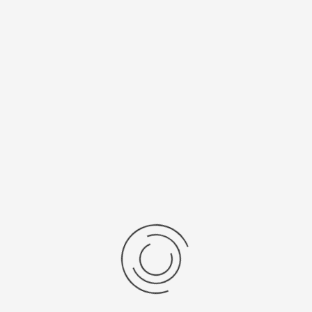
2208000 ₽
механический хронограф с автоподзаводом
Цена в фирменном бутике:
2070000
+
-
Кол-во:
Добавить в корзину
РЕЦЕНЗИИ
КОММЕНТАРИИ