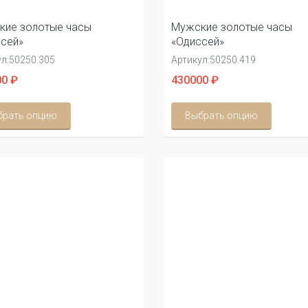
кие золотые часы
Мужские золотые часы
сей»
«Одиссей»
л:
50250.305
Артикул:
50250.419
0 ₽
430000 ₽
брать опцию
Выбрать опцию