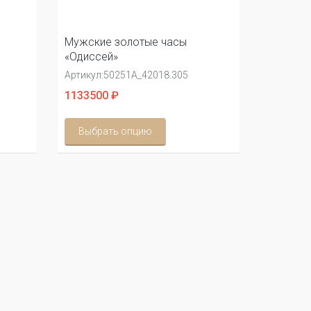
Мужские золотые часы
«Одиссей»
Артикул:
50251А_42018.305
1133500 ₽
Выбрать опцию