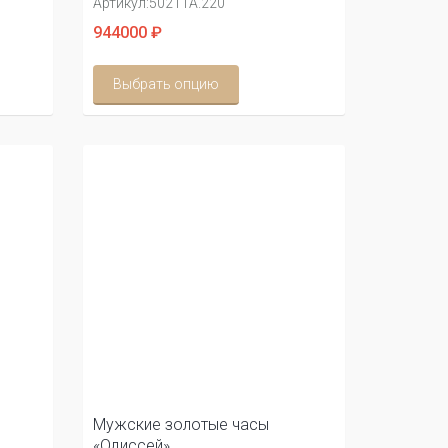
Артикул:
50211А.220
944000 ₽
Выбрать опцию
Мужские золотые часы
«Одиссей»