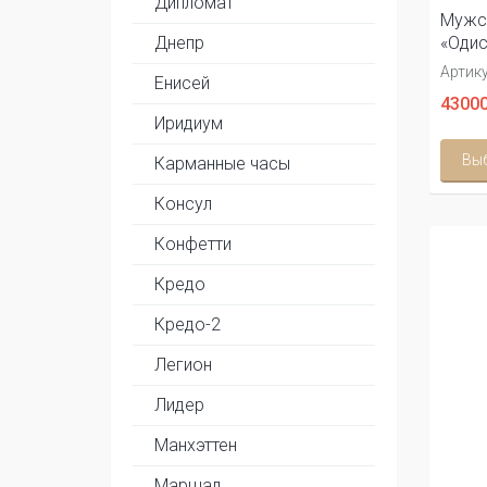
Дипломат
Мужс
Днепр
«Одис
Артику
Енисей
43000
Иридиум
Вы
Карманные часы
Консул
Конфетти
Кредо
Кредо-2
Легион
Лидер
Манхэттен
Маршал