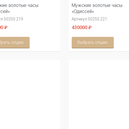
кие золотые часы
Мужские золотые часы
сей»
«Одиссей»
л:
50250.219
Артикул:
50250.221
0 ₽
430000 ₽
брать опцию
Выбрать опцию