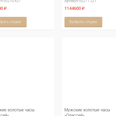
л:
50210.421
Артикул:
50211.221
0 ₽
1144600 ₽
брать опцию
Выбрать опцию
кие золотые часы
Мужские золотые часы
сей»
«Одиссей»