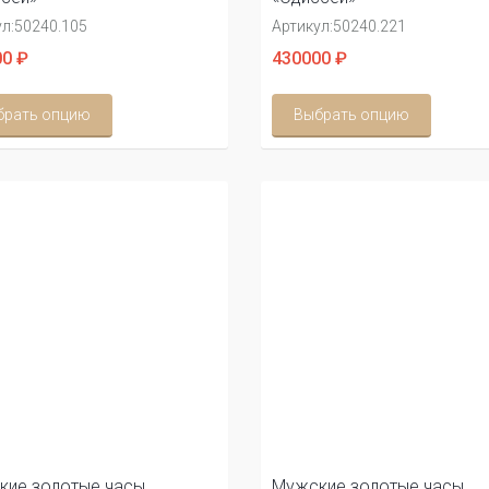
л:
50240.105
Артикул:
50240.221
0 ₽
430000 ₽
брать опцию
Выбрать опцию
кие золотые часы
Мужские золотые часы