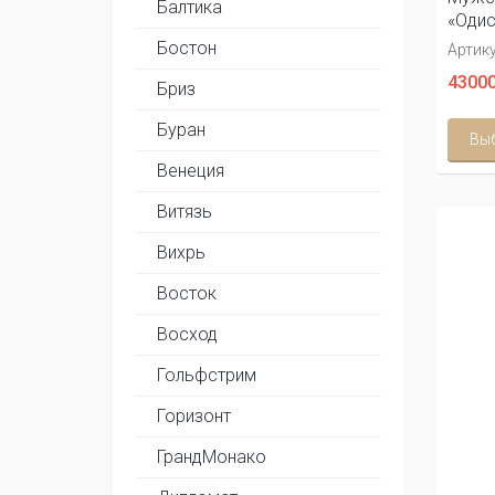
Балтика
«Одис
Бостон
Артику
43000
Бриз
Буран
Вы
Венеция
Витязь
Вихрь
Восток
Восход
Гольфстрим
Горизонт
ГрандМонако