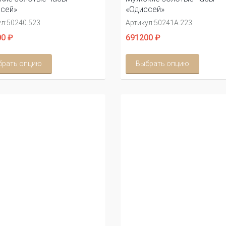
сей»
«Одиссей»
л:
50240.523
Артикул:
50241А.223
0 ₽
691200 ₽
брать опцию
Выбрать опцию