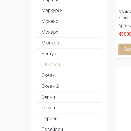
Меркурий
Мужс
«Одис
Монако
Артику
Монарх
43000
Мюнхен
Вы
Нептун
Одиссей
Океан
Океан-2
Олимп
Орион
Персей
Посейдон