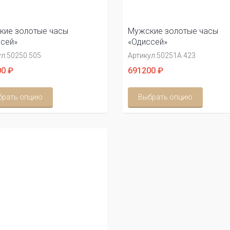
кие золотые часы
Мужские золотые часы
сей»
«Одиссей»
л:
50250.505
Артикул:
50251А.423
0 ₽
691200 ₽
брать опцию
Выбрать опцию