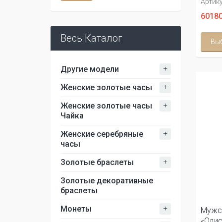
Артику
60180
Весь Каталог
Вы
+
Другие модели
+
Женские золотые часы
+
Женские золотые часы
Чайка
+
Женские серебряные
часы
+
Золотые браслеты
Золотые декоративные
браслеты
+
Монеты
Мужс
«Одис