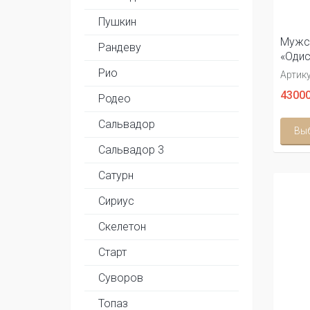
Пушкин
Мужс
Рандеву
«Одис
Рио
Артику
43000
Родео
Сальвадор
Вы
Сальвадор 3
Сатурн
Сириус
Скелетон
Старт
Суворов
Топаз