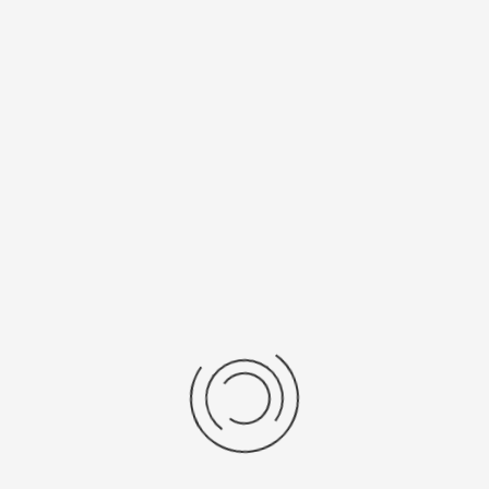
Мужские золотые часы «Авиатор»
Артикул:
50960.510
928500 ₽
Выбрать опцию