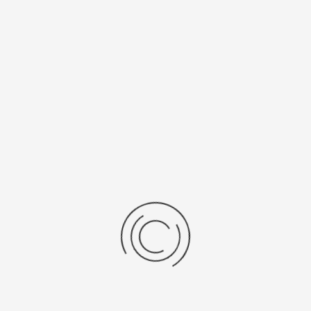
Мужские золотые часы «Авиатор»
Артикул:
50960.520
928500 ₽
Выбрать опцию