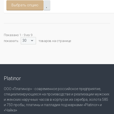
Выбрать опцию
Показано 1 - 9 из 9
30
показать:
товаров на странице
Platinor
ООО «Платинор» - современное российское предприятие,
специализирующееся на производстве и реализации мужских
и женских наручных часов в корпусах из серебра, золота 585
и 750 пробы, платины и палладия под марками «Platinor» и
«Чайка»