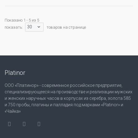
Показано 1 - 5 из 5
30
показать:
товаров на странице
Platinor
ООО «Платинор» - современное российское предприятие,
специализирующееся на производстве и реализации мужских
и женских наручных часов в корпусах из серебра, золота 585
и 750 пробы, платины и палладия под марками «Platinor» и
«Чайка»