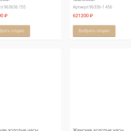
л:
963636.155
Артикул:
96336-1.456
0 ₽
621200 ₽
брать опцию
Выбрать опцию
ие золотые часы
Женские золотые часы