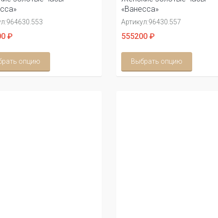
сса»
«Ванесса»
л:
964630.553
Артикул:
96430.557
0 ₽
555200 ₽
брать опцию
Выбрать опцию