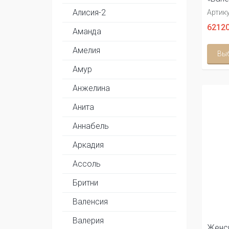
Алисия-2
Артику
62120
Аманда
Амелия
Вы
Амур
Анжелина
Анита
Аннабель
Аркадия
Ассоль
Бритни
Валенсия
Валерия
Женск