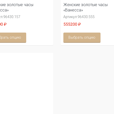
ие золотые часы
Женские золотые часы
сса»
«Ванесса»
л:
96430.157
Артикул:
96430.555
0 ₽
555200 ₽
брать опцию
Выбрать опцию