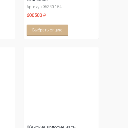
Артикул:
96330.154
600500 ₽
Выбрать опцию
Женские золотые часы