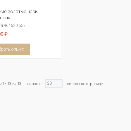
ие золотые часы
сса»
л:
964630.557
0 ₽
брать опцию
30
 1 - 13 из 13
показать:
товаров на странице