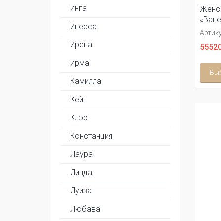
Инга
Женск
«Ване
Инесса
Артику
Ирена
55520
Ирма
Вы
Камилла
Кейт
Клэр
Констанция
Лаура
Линда
Луиза
Любава