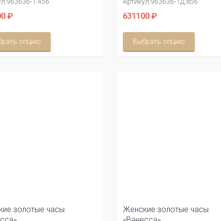
л:
963636-1.456
Артикул:
963636-1Д.856
0 ₽
631100 ₽
брать опцию
Выбрать опцию
ие золотые часы
Женские золотые часы
сса»
«Ванесса»