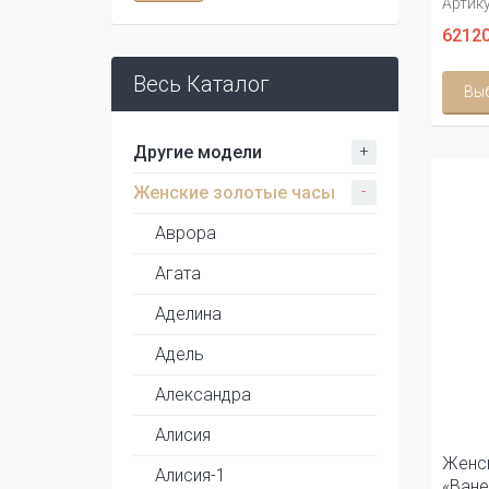
Артику
62120
Весь Каталог
Вы
+
Другие модели
-
Женские золотые часы
Аврора
Агата
Аделина
Адель
Александра
Алисия
Женск
Алисия-1
«Ване