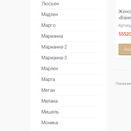
Люсьен
Женск
Мадлен
«Ване
Марго
Артику
55520
Марианна
Марианна-2
Вы
Марианна-3
Марлен
Марта
Показано
Меган
Милана
Мишель
Моника