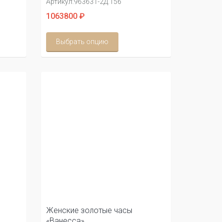
Артикул:
963631-2Д.156
1063800 ₽
Выбрать опцию
Женские золотые часы
«Ванесса»