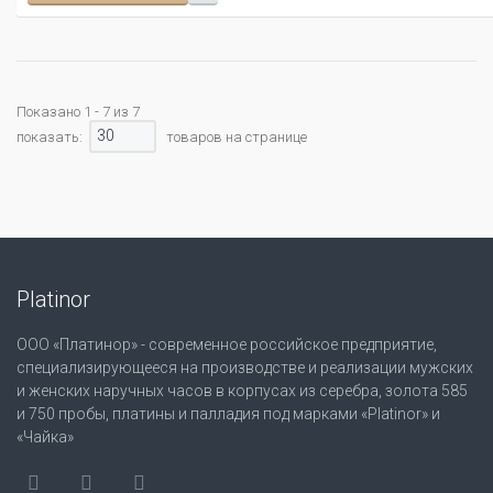
Показано 1 - 7 из 7
30
показать:
товаров на странице
Platinor
ООО «Платинор» - современное российское предприятие,
специализирующееся на производстве и реализации мужских
и женских наручных часов в корпусах из серебра, золота 585
и 750 пробы, платины и палладия под марками «Platinor» и
«Чайка»