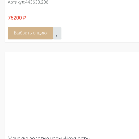
Артикул:
443630.206
75200 ₽
Выбрать опцию
Женские золотые часы «Нежность»