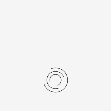
5Y30
SR 521 SW
Рецензии
Последние отзывы
Еще нет отзывов об этом товаре.
Пожалуйста напишите (краткую) рецензию....(мин. 0, макс. 2000
знаков)
Во-первых: Оцените данный товар. Пожалуйста, выберите оценку от 0
(плохо) до 5 (отлично).
Набранные символы:
Рейтинг: