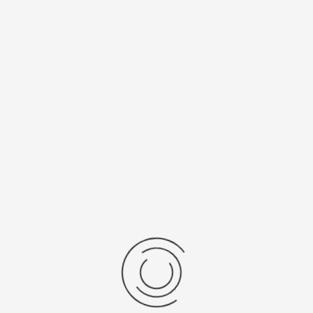
Спецификации
Рецензии
Комментарии
Platinor
ООО «Платинор» - современное российское предприятие,
специализирующееся на производстве и реализации мужских
и женских наручных часов в корпусах из серебра, золота 585
и 750 пробы, платины и палладия под марками «Platinor» и