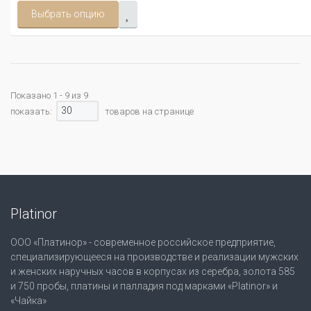
Выбрать опцию
Показано 1 - 9 из 9
30
показать:
товаров на странице
Platinor
ООО «Платинор» - современное российское предприятие,
специализирующееся на производстве и реализации мужских
и женских наручных часов в корпусах из серебра, золота 585
и 750 пробы, платины и палладия под марками «Platinor» и
«Чайка»