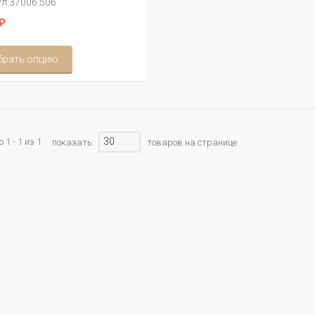
л:
37006.506
₽
брать опцию
30
1 - 1 из 1
показать:
товаров на странице