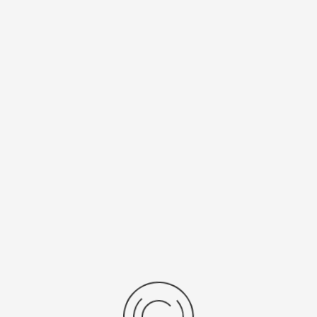
0 ₽
589200 ₽
брать опцию
Выбрать опцию
показать:
товаров на странице
1 - 8 из 8