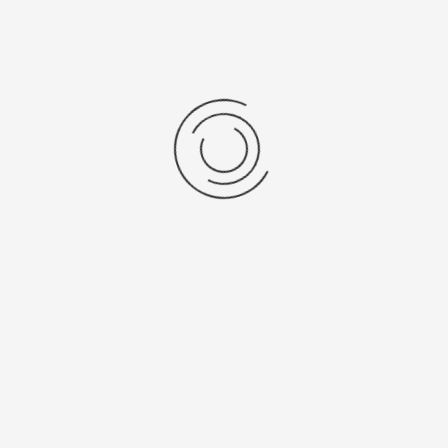
Женские серебряные часы «Сьюзен»
Артикул:
54500-4.332
45200 ₽
Выбрать опцию