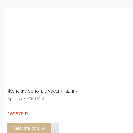
Женские золотые часы «Надин»
Артикул:
95050.522
169575 ₽
Выбрать опцию