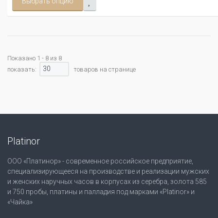
Выбрать опцию
Показано 1 - 8 из 8
30
показать:
товаров на странице
Platinor
ООО «Платинор» - современное российское предприятие,
специализирующееся на производстве и реализации мужских
и женских наручных часов в корпусах из серебра, золота 585
и 750 пробы, платины и палладия под марками «Platinor» и
«Чайка»