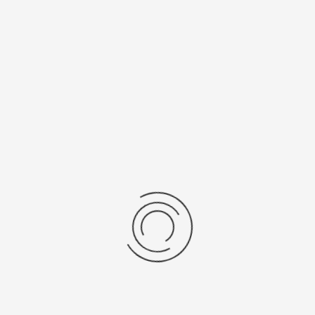
1032
317
Рецензии
Последние отзывы
Еще нет отзывов об этом товаре.
Пожалуйста напишите (краткую) рецензию....(мин. 0, макс. 2000
знаков)
Во-первых: Оцените данный товар. Пожалуйста, выберите оценку от 0
(плохо) до 5 (отлично).
Набранные символы:
Рейтинг: