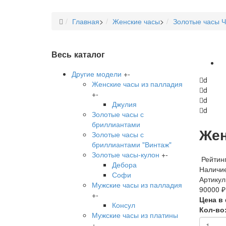
Главная
>
Женские часы
>
Золотые часы Ч
Весь каталог
Другие модели
+
-
d
Женские часы из палладия
d
+
-
d
Джулия
d
Золотые часы с
бриллиантами
Жен
Золотые часы с
бриллиантами "Винтаж"
Золотые часы-кулон
+
-
Рейтинг
Дебора
Наличие
Софи
Артикул
Мужские часы из палладия
90000 ₽
+
-
Цена в
Консул
Кол-во
Мужские часы из платины
+
-