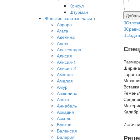
Консул
+
-
Штурман
Добави
Женские золотые часы
+
-
Отлож
Аврора
Сравн
Агата
Задат
Аделина
Адель
Спец
Александра
Алисия
Размер
Алисия-1
Ширина
Алисия-2
Гаранти
Аманда
Механи
Амелия
Вставка
Амур
Ремень/
Анжелина
Средний
Анита
Матери
Аннабель
Калибр
Аркадия
Ассоль
Источни
Бритни
Валенсия
Реце
Валерия