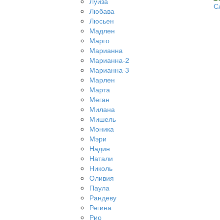
Луиза
С
Любава
Люсьен
Мадлен
Марго
Марианна
Марианна-2
Марианна-3
Марлен
Марта
Меган
Милана
Мишель
Моника
Мэри
Надин
Натали
Николь
Оливия
Паула
Рандеву
Регина
Рио