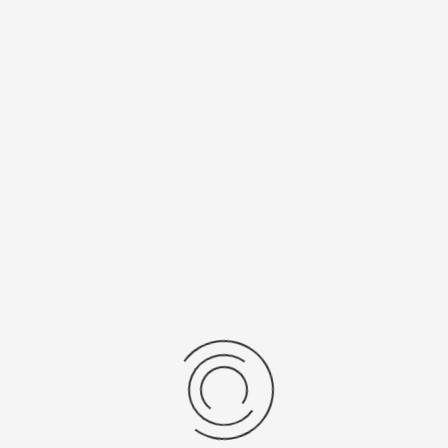
Спецификации
Рецензии
Комментарии
Platinor
ООО «Платинор» - современное российское предприятие,
специализирующееся на производстве и реализации мужских
и женских наручных часов в корпусах из серебра, золота 585
и 750 пробы, платины и палладия под марками «Platinor» и