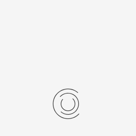
Калибр
Источник
механизма
питания
705
371
Рецензии
Последние отзывы
Еще нет отзывов об этом товаре.
Пожалуйста напишите (краткую) рецензию....(мин. 0, макс. 2000
знаков)
Во-первых: Оцените данный товар. Пожалуйста, выберите оценку от 0
(плохо) до 5 (отлично).
Набранные символы: