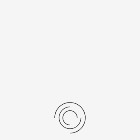
Спецификации
Рецензии
Комментарии
Platinor
ООО «Платинор» - современное российское предприятие,
специализирующееся на производстве и реализации мужских
и женских наручных часов в корпусах из серебра, золота 585
и 750 пробы, платины и палладия под марками «Platinor» и
«Чайка»