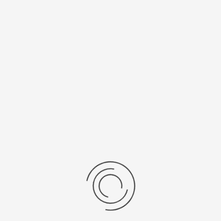
Спецификации
Рецензии
Комментарии
Platinor
ООО «Платинор» - современное российское предприятие,
специализирующееся на производстве и реализации мужских
и женских наручных часов в корпусах из серебра, золота 585
и 750 пробы, платины и палладия под марками «Platinor» и
«Чайка»